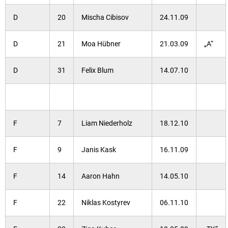
D
20
Mischa Cibisov
24.11.09
D
21
Moa Hübner
21.03.09
„A“
D
31
Felix Blum
14.07.10
F
7
Liam Niederholz
18.12.10
F
9
Janis Kask
16.11.09
F
14
Aaron Hahn
14.05.10
F
22
Niklas Kostyrev
06.11.10