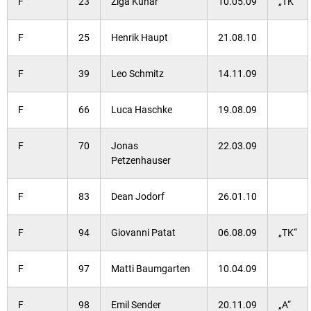
F
23
Ziga Kuhar
10.05.09
„TK“
F
25
Henrik Haupt
21.08.10
F
39
Leo Schmitz
14.11.09
F
66
Luca Haschke
19.08.09
F
70
Jonas
22.03.09
Petzenhauser
F
83
Dean Jodorf
26.01.10
F
94
Giovanni Patat
06.08.09
„TK“
F
97
Matti Baumgarten
10.04.09
F
98
Emil Sender
20.11.09
„A“