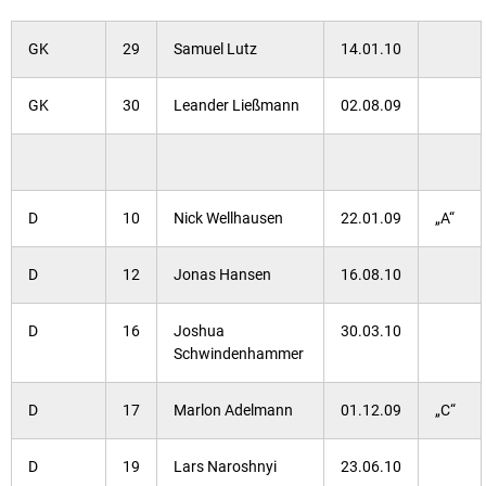
GK
29
Samuel Lutz
14.01.10
GK
30
Leander Ließmann
02.08.09
D
10
Nick Wellhausen
22.01.09
„A“
D
12
Jonas Hansen
16.08.10
D
16
Joshua
30.03.10
Schwindenhammer
D
17
Marlon Adelmann
01.12.09
„C“
D
19
Lars Naroshnyi
23.06.10