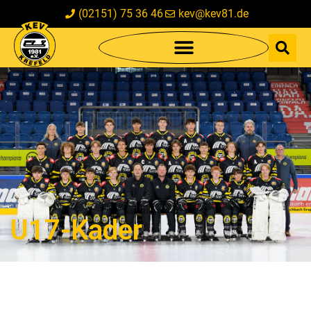
(02151) 75 36 46
kev@kev81.de
U17-Kader