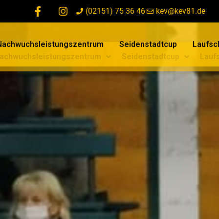
(02151) 75 36 46
kev@kev81.de
Nachwuchsleistungszentrum
Seidenstadtcup
Laufsch
achwuchsleistungszentrum
Seidenstadtcup
Laufs