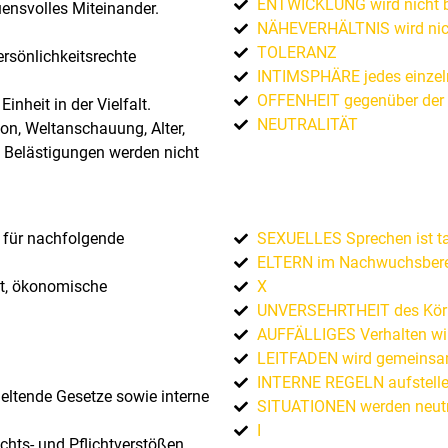
ENTWICKLUNG wird nicht b
uensvolles Miteinander.
NÄHEVERHÄLTNIS wird nic
TOLERANZ
rsönlichkeitsrechte
INTIMSPHÄRE jedes einzelne
OFFENHEIT gegenüber der
inheit in der Vielfalt.
NEUTRALITÄT
ion, Weltanschauung, Alter,
g. Belästigungen werden nicht
SEXUELLES Sprechen ist t
g für nachfolgende
ELTERN im Nachwuchsberei
X
lt, ökonomische
UNVERSEHRTHEIT des Körpe
AUFFÄLLIGES Verhalten wi
LEITFADEN wird gemeinsam
INTERNE REGELN aufstell
Geltende Gesetze sowie interne
SITUATIONEN werden neutr
I
chts- und Pflichtverstößen,