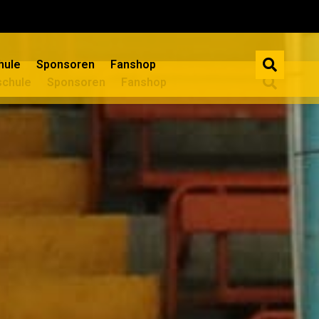
ule​
Sponsoren
Fanshop
chule​
Sponsoren
Fanshop