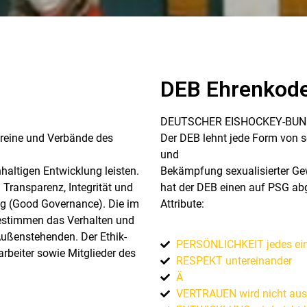
DEB Ehrenkod
DEUTSCHER EISHOCKEY-BUND 
ereine und Verbände des
Der DEB lehnt jede Form von se
und
haltigen Entwicklung leisten.
Bekämpfung sexualisierter Ge
 Transparenz, Integrität und
hat der DEB einen auf PSG abg
ung (Good Governance). Die im
Attribute:
estimmen das Verhalten und
ußenstehenden. Der Ethik-
PERSÖNLICHKEIT jedes einz
arbeiter sowie Mitglieder des
RESPEKT untereinander
Ä
VERTRAUEN wird nicht aus