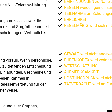
EMPFINDUNGEN zu Nähe und
ine Null-Toleranz-Haltung.
REGELN werden gemeinsam 
TEILNAHME an Schulunge
EHRLICHKEIT
ungsprozesse sowie die
REGELMÄßIG wird sich mit
enz und Sorgfalt behandelt.
tscheidungen. Vertraulichkeit
GEWALT wird nicht angew
EHRENKODEX wird verinner
ung voraus. Wenn persönliche,
WERTSCHÄTZUNG
SB zu treffenden Entscheidung
AUFMERKSAMKEIT
n. Einladungen, Geschenke und
LEISTUNGDRUCK wird nicht
gebenen Rahmen in
TATVERDACHT wird an Funk
teressenvertretung für den
cher Weise.
iligung aller Gruppen,