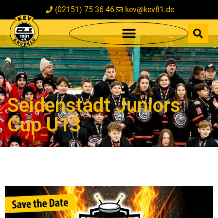
(02151) 75 36 46
kev@kev81.de
Seidenstadt Juniors
Cup U13
Seidenstadt Juniors
Cup U13