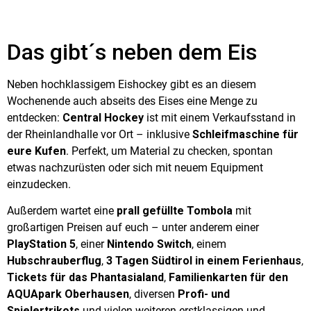
Das gibt´s neben dem Eis
Neben hochklassigem Eishockey gibt es an diesem
Wochenende auch abseits des Eises eine Menge zu
entdecken:
Central Hockey
ist mit einem Verkaufsstand in
der Rheinlandhalle vor Ort – inklusive
Schleifmaschine für
eure Kufen
. Perfekt, um Material zu checken, spontan
etwas nachzurüsten oder sich mit neuem Equipment
einzudecken.
Außerdem wartet eine
prall gefüllte Tombola
mit
großartigen Preisen auf euch – unter anderem einer
PlayStation 5
, einer
Nintendo Switch
, einem
Hubschrauberflug
,
3 Tagen Südtirol in einem Ferienhaus
,
Tickets für das Phantasialand
,
Familienkarten für den
AQUApark Oberhausen
, diversen
Profi- und
Spielertrikots
und vielen weiteren erstklassigen und