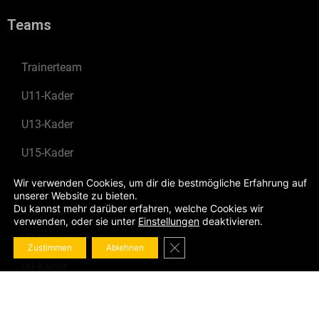
Teams
Trainerteam
U11-Kader
U13-Kader
U15-Kader
U17-Kader
Wir verwenden Cookies, um dir die bestmögliche Erfahrung auf
unserer Website zu bieten.
Du kannst mehr darüber erfahren, welche Cookies wir
U20-Kader
verwenden, oder sie unter
Einstellungen
deaktivieren.
U7-Kader
GDPR Cookie-Banner schließe
Zustimmen
Ablehnen
U9-Kader
News