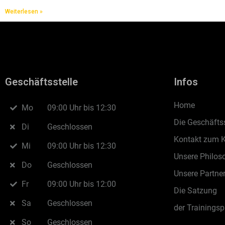
Weiterlesen »
Geschäftsstelle
Infos
Home
Mo
09:00 Uhr bis 12:30
Die Geschäftss
Di
Geschlossen
Kontakt zum 
Mi
09:00 Uhr bis 12:30
Unsere Philos
Do
Geschlossen
Unsere Partne
Fr
09:00 Uhr bis 12:00
Die Satzung
Sa
Geschlossen
der Trainingsp
So
Geschlossen