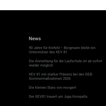
News
90 Jahre für Krefeld – Borgmann bleibt ein
Unterstützer des KEV 81
Die Anmeldung für die Laufschule ist ab sofort
wieder möglich
KEV 81 mit starker Präsenz bei den DEB-
Sommermaßnahmen 2026
Die kleinen Stars von morgen!
Der KEV81 trauert um Jupp Kompalla