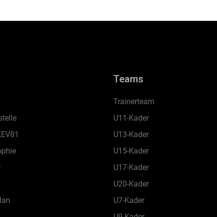
Teams
Trainerteam
telle
U11-Kader
KEV81
U13-Kader
ophie
U15-Kader
r
U17-Kader
U20-Kader
lan
U7-Kader
U9-Kader