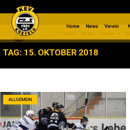
Home
News
Verein
Home
News
Verein
N
TAG: 15. OKTOBER 2018
ALLGEMEIN