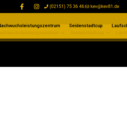
(02151) 75 36 46
kev@kev81.de
Nachwuchsleistungszentrum
Seidenstadtcup
Laufsch
achwuchsleistungszentrum
Seidenstadtcup
Laufs