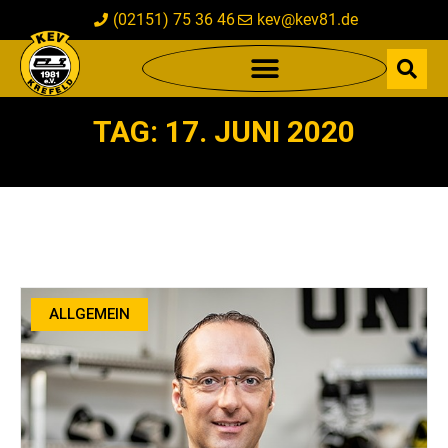
(02151) 75 36 46
kev@kev81.de
TAG: 17. JUNI 2020
ALLGEMEIN