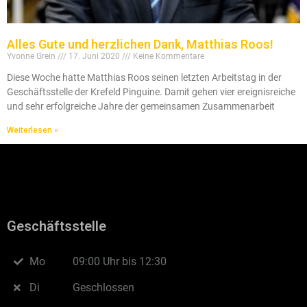
Alles Gute und herzlichen Dank, Matthias Roos!
Yvonne Grein
17. Juni 2020
Keine Kommentare
Diese Woche hatte Matthias Roos seinen letzten Arbeitstag in der
Geschäftsstelle der Krefeld Pinguine. Damit gehen vier ereignisreiche
und sehr erfolgreiche Jahre der gemeinsamen Zusammenarbeit
Weiterlesen »
Geschäftsstelle
Mo
09:00 Uhr bis 12:30
Di
Geschlossen