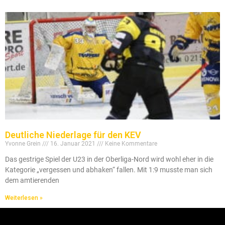
Deutliche Niederlage für den KEV
Yvonne Grein
16. Januar 2021
Keine Kommentare
Das gestrige Spiel der U23 in der Oberliga-Nord wird wohl eher in die
Kategorie „vergessen und abhaken“ fallen. Mit 1:9 musste man sich
dem amtierenden
Weiterlesen »