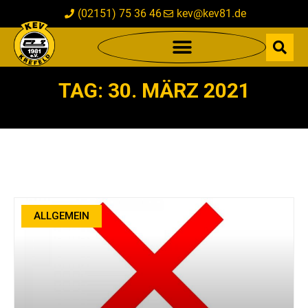
(02151) 75 36 46
kev@kev81.de
TAG: 30. MÄRZ 2021
ALLGEMEIN