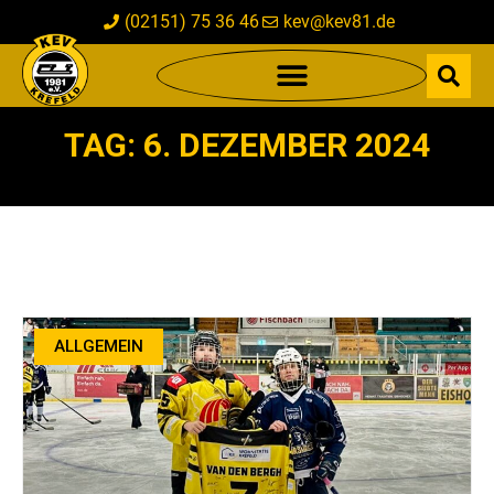
(02151) 75 36 46
kev@kev81.de
TAG: 6. DEZEMBER 2024
ALLGEMEIN