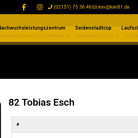
(02151) 75 36 46
kev@kev81.de
Nachwuchsleistungszentrum
Seidenstadtcup
Laufsch
achwuchsleistungszentrum
Seidenstadtcup
Laufs
82 Tobias Esch
#