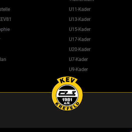
telle
U11-Kader
KEV81
U13-Kader
ophie
U15-Kader
r
U17-Kader
U20-Kader
lan
U7-Kader
U9-Kader