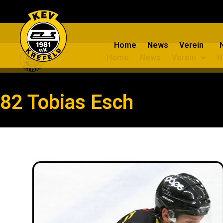
Home
News
Verein
Home
News
Verein
N
82 Tobias Esch