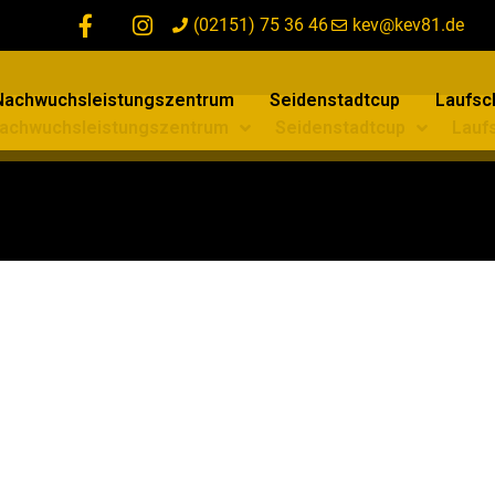
(02151) 75 36 46
kev@kev81.de
Nachwuchsleistungszentrum
Seidenstadtcup
Laufsch
achwuchsleistungszentrum
Seidenstadtcup
Laufs