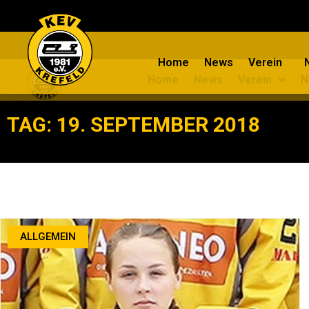
Home
News
Verein
Home
News
Verein
N
TAG: 19. SEPTEMBER 2018
ALLGEMEIN