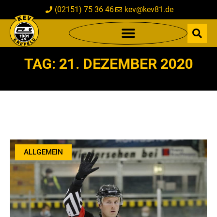
(02151) 75 36 46
kev@kev81.de
TAG: 21. DEZEMBER 2020
ALLGEMEIN