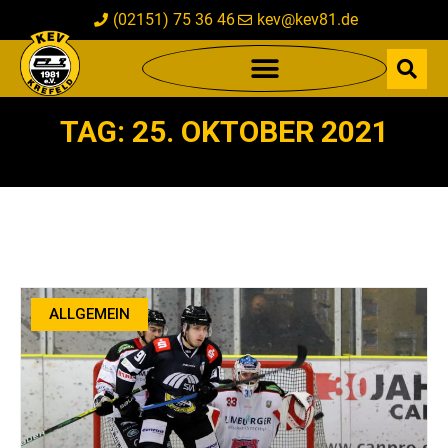
(02151) 75 36 46
kev@kev81.de
TAG: 25. OKTOBER 2021
ALLGEMEIN