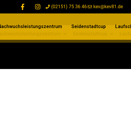
(02151) 75 36 46
kev@kev81.de
Nachwuchsleistungszentrum
Seidenstadtcup
Laufsch
achwuchsleistungszentrum
Seidenstadtcup
Laufs