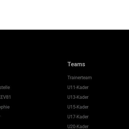
Teams
Trainerteam
telle
U11-Kader
KEV81
U13-Kader
ophie
U15-Kader
r
U17-Kader
U20-Kader