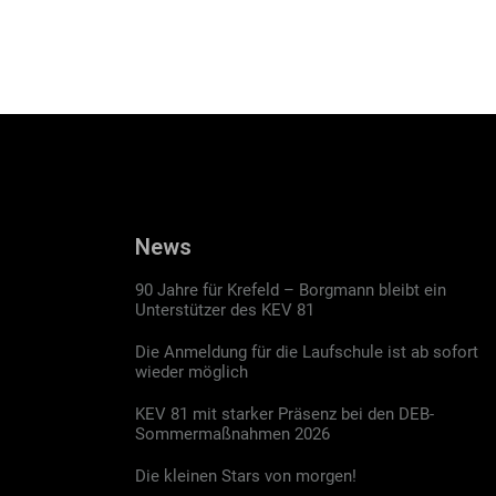
News
90 Jahre für Krefeld – Borgmann bleibt ein
Unterstützer des KEV 81
Die Anmeldung für die Laufschule ist ab sofort
wieder möglich
KEV 81 mit starker Präsenz bei den DEB-
Sommermaßnahmen 2026
Die kleinen Stars von morgen!