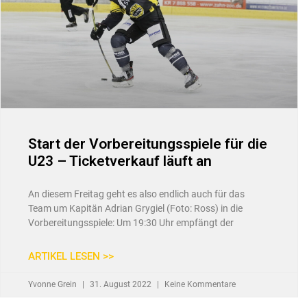
Start der Vorbereitungsspiele für die
U23 – Ticketverkauf läuft an
An diesem Freitag geht es also endlich auch für das
Team um Kapitän Adrian Grygiel (Foto: Ross) in die
Vorbereitungsspiele: Um 19:30 Uhr empfängt der
ARTIKEL LESEN >>
Yvonne Grein
31. August 2022
Keine Kommentare