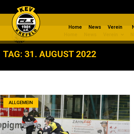
Home
News
Verein
Home
News
Verein
N
TAG: 31. AUGUST 2022
ALLGEMEIN