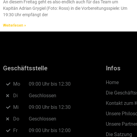
An diesem Freitag geht es also endlich auch für das Team um
Kapitän Adrian Grygiel (Foto: Ross) in die Vorbereitungsspiele: Um
19:30 Uhr empfängt der
Weiterlesen »
Geschäftsstelle
Infos
Home
Mo
09:00 Uhr bis 12:30
Die Geschäftss
Di
Geschlossen
Kontakt zum 
Mi
09:00 Uhr bis 12:30
Unsere Philos
Do
Geschlossen
Unsere Partne
Fr
09:00 Uhr bis 12:00
Die Satzung