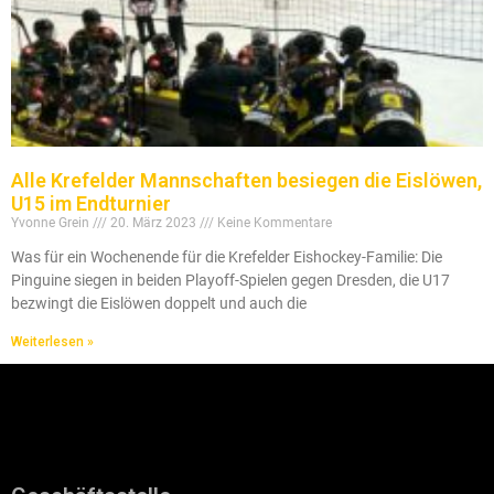
Alle Krefelder Mannschaften besiegen die Eislöwen,
U15 im Endturnier
Yvonne Grein
20. März 2023
Keine Kommentare
Was für ein Wochenende für die Krefelder Eishockey-Familie: Die
Pinguine siegen in beiden Playoff-Spielen gegen Dresden, die U17
bezwingt die Eislöwen doppelt und auch die
Weiterlesen »