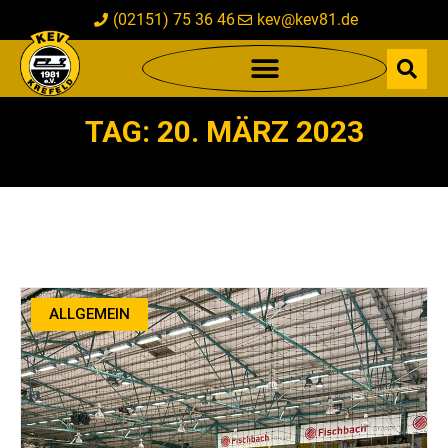
(02151) 75 36 46
kev@kev81.de
TAG: 20. MÄRZ 2023
ALLGEMEIN