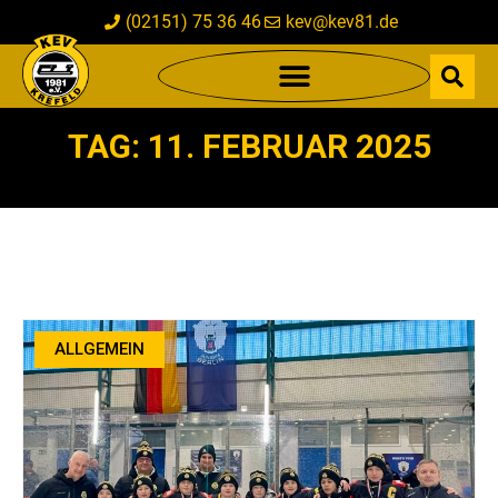
(02151) 75 36 46
kev@kev81.de
TAG: 11. FEBRUAR 2025
ALLGEMEIN