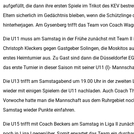
aufgefüllt, die dann ihre ersten Spiele im Trikot des KEV best
Eltern sicherlich im Gedächtnis bleiben, wenn die Schützlinge
hinterherjagen. Am Gysenberg trifft das Team von Coach Wagn
Die U11 muss am Samstag in der Frühe zunächst mit Team II i
Christoph Kleckers gegen Gastgeber Solingen, die Moskitos au
erstes Heimturnier aus. Zu Gast sind dann die Düsseldorfer E
das erste Turnier in dieser Saison mit seiner U11 (I)- Mannscha
Die U13 trifft am Samstagabend um 19.00 Uhr in der zweiten 
wieder mit einigen Spielern der U11 nachladen. Auch Coach Th
Vorwoche hatte man die Mannschaft aus dem Ruhrgebiet noch 
Samstag wieder Punkte einfahren.
Die U15 trifft mit Coach Beckers am Samstag in Liga II zunäc
noch in Liga I gegenüber. Somit erwartet das Team ein durc