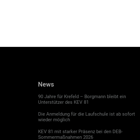
News
90 Jahre für Krefeld – Borgmann bleibt ein
Unterstützer des KEV 81
Die Anmeldung für die Laufschule ist ab sofort
wieder möglich
KEV 81 mit starker Präsenz bei den DEB-
Sommermaßnahmen 2026