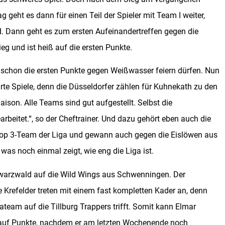
geht es dann für einen Teil der Spieler mit Team I weiter,
. Dann geht es zum ersten Aufeinandertreffen gegen die
g und ist heiß auf die ersten Punkte.
chon die ersten Punkte gegen Weißwasser feiern dürfen. Nun
arte Spiele, denn die Düsseldorfer zählen für Kuhnekath zu den
ison. Alle Teams sind gut aufgestellt. Selbst die
rbeitet.“, so der Cheftrainer. Und dazu gehört eben auch die
 Top 3-Team der Liga und gewann auch gegen die Eislöwen aus
as noch einmal zeigt, wie eng die Liga ist.
warzwald auf die Wild Wings aus Schwenningen. Der
e Krefelder treten mit einem fast kompletten Kader an, denn
team auf die Tillburg Trappers trifft. Somit kann Elmar
h auf Punkte, nachdem er am letzten Wochenende noch