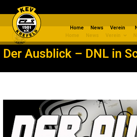
Home
News
Verein
Home
News
Verein
N
Der Ausblick – DNL in S