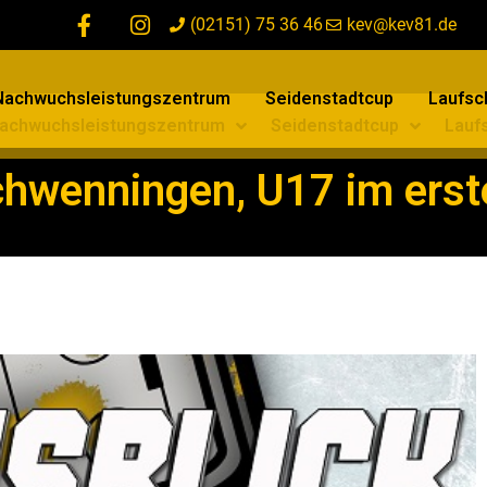
(02151) 75 36 46
kev@kev81.de
Nachwuchsleistungszentrum
Seidenstadtcup
Laufsch
achwuchsleistungszentrum
Seidenstadtcup
Laufs
chwenningen, U17 im ers