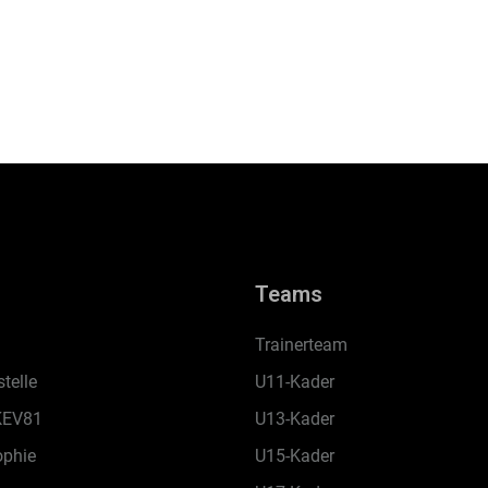
Teams
Trainerteam
telle
U11-Kader
KEV81
U13-Kader
ophie
U15-Kader