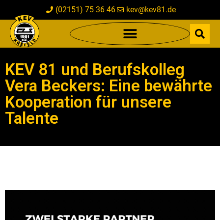
(02151) 75 36 46
kev@kev81.de
KEV 81 und Berufskolleg
Vera Beckers: Eine bewährte
Kooperation für unsere
Talente