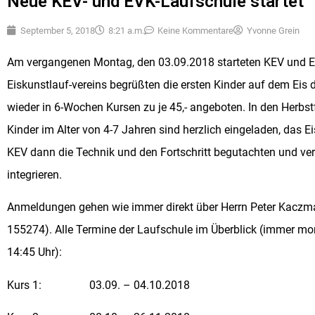
Neue KEV- und EVK-Laufschule startet
September 5, 2018
8:21 a.m.
Keine Kommentare
Yvonne Grein
Am vergangenen Montag, den 03.09.2018 starteten KEV und E
Eiskunstlauf-vereins begrüßten die ersten Kinder auf dem Eis 
wieder in 6-Wochen Kursen zu je 45,- angeboten. In den Herbst
Kinder im Alter von 4-7 Jahren sind herzlich eingeladen, das 
KEV dann die Technik und den Fortschritt begutachten und ver
integrieren.
Anmeldungen gehen wie immer direkt über Herrn Peter Kaczm
155274). Alle Termine der Laufschule im Überblick (immer m
14:45 Uhr):
Kurs 1: 03.09. – 04.10.2018