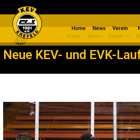
Home
News
Verein
Home
News
Verein
N
Neue KEV- und EVK-Lauf