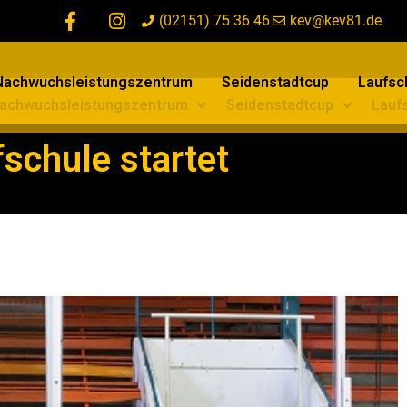
(02151) 75 36 46
kev@kev81.de
Nachwuchsleistungszentrum
Seidenstadtcup
Laufsch
achwuchsleistungszentrum
Seidenstadtcup
Laufs
schule startet