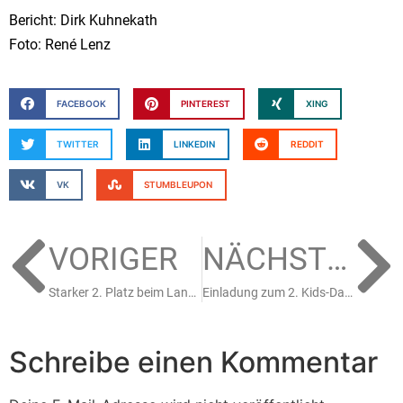
Bericht: Dirk Kuhnekath
Foto: René Lenz
FACEBOOK
PINTEREST
XING
TWITTER
LINKEDIN
REDDIT
VK
STUMBLEUPON
VORIGER
NÄCHSTER
Starker 2. Platz beim Landesliga Turnier der U11B Jahrgangsmannschaft in Ratingen
Einladung zum 2. Kids-Day am 09.03.2024 in der Rheinlandhalle
Schreibe einen Kommentar