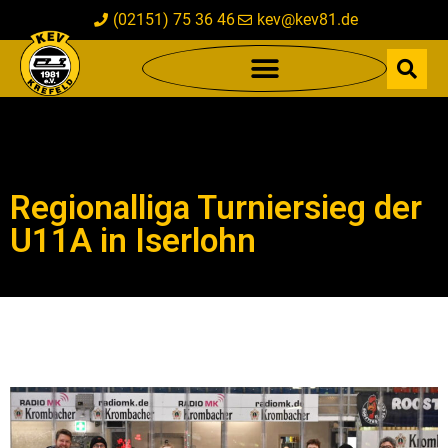
(02151) 75 36 46
kev@kev81.de
Regionalliga Turniersieg der
U11A in Iserlohn