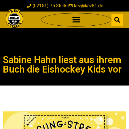
(02151) 75 36 46
kev@kev81.de
Sabine Hahn liest aus ihrem
Buch die Eishockey Kids vor