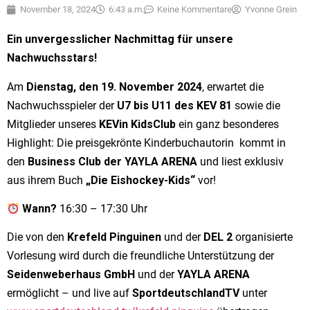
November 18, 2024
6:43 a.m.
Keine Kommentare
Yvonne Grein
Ein unvergesslicher Nachmittag für unsere
Nachwuchsstars!
Am
Dienstag, den 19. November 2024
, erwartet die
Nachwuchsspieler der
U7 bis U11 des KEV 81
sowie die
Mitglieder unseres
KEVin KidsClub
ein ganz besonderes
Highlight: Die preisgekrönte Kinderbuchautorin kommt in
den
Business Club der YAYLA ARENA
und liest exklusiv
aus ihrem Buch
„Die Eishockey-Kids“
vor!
Wann?
16:30 – 17:30 Uhr
Die von den
Krefeld Pinguinen
und der
DEL 2
organisierte
Vorlesung wird durch die freundliche Unterstützung der
Seidenweberhaus GmbH
und der
YAYLA ARENA
ermöglicht – und live auf
SportdeutschlandTV
unter