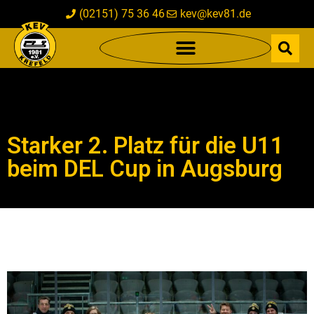
(02151) 75 36 46
kev@kev81.de
Starker 2. Platz für die U11
beim DEL Cup in Augsburg