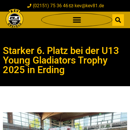
(02151) 75 36 46
kev@kev81.de
Starker 6. Platz bei der U13
Young Gladiators Trophy
2025 in Erding