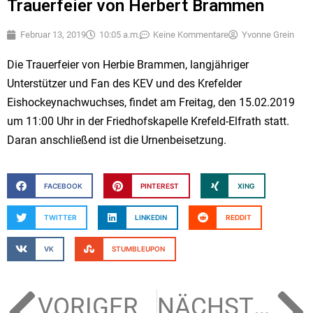
Trauerfeier von Herbert Brammen
Februar 13, 2019
10:05 a.m.
Keine Kommentare
Yvonne Grein
Die Trauerfeier von Herbie Brammen, langjähriger
Unterstützer und Fan des KEV und des Krefelder
Eishockeynachwuchses, findet am Freitag, den 15.02.2019
um 11:00 Uhr in der Friedhofskapelle Krefeld-Elfrath statt.
Daran anschließend ist die Urnenbeisetzung.
FACEBOOK
PINTEREST
XING
TWITTER
LINKEDIN
REDDIT
VK
STUMBLEUPON
VORIGER
NÄCHSTER