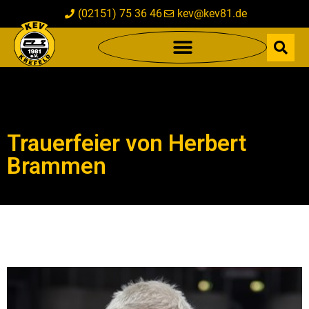
(02151) 75 36 46
kev@kev81.de
Trauerfeier von Herbert
Brammen