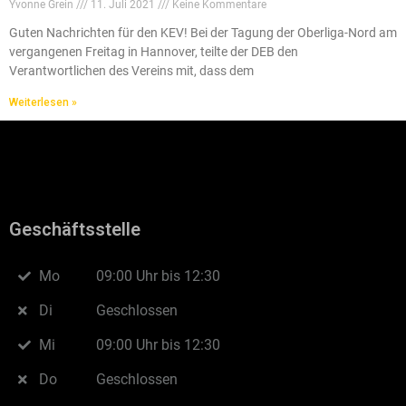
Yvonne Grein
11. Juli 2021
Keine Kommentare
Guten Nachrichten für den KEV! Bei der Tagung der Oberliga-Nord am
vergangenen Freitag in Hannover, teilte der DEB den
Verantwortlichen des Vereins mit, dass dem
Weiterlesen »
Geschäftsstelle
Mo
09:00 Uhr bis 12:30
Di
Geschlossen
Mi
09:00 Uhr bis 12:30
Do
Geschlossen