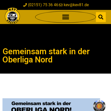
(02151) 75 36 46
kev@kev81.de
Gemeinsam stark in der
Oberliga Nord