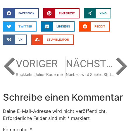
FACEBOOK
PINTEREST
XING
TWITTER
LINKEDIN
REDDIT
VK
STUMBLEUPON
VORIGER
NÄCHSTER
Rückkehr: Julius Bauermeister kommt zurück zum KEV
Noebels wird Spieler, Stützle Rookie des Jahres 2019/20
Schreibe einen Kommentar
Deine E-Mail-Adresse wird nicht veröffentlicht.
Erforderliche Felder sind mit
*
markiert
Kommentar
*