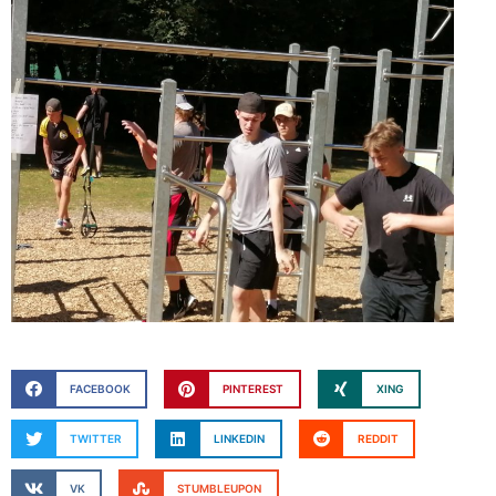
FACEBOOK
PINTEREST
XING
TWITTER
LINKEDIN
REDDIT
VK
STUMBLEUPON