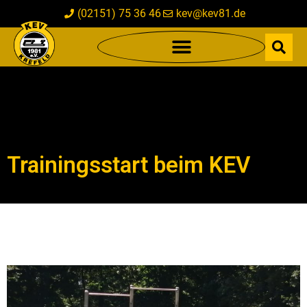
(02151) 75 36 46
kev@kev81.de
Trainingsstart beim KEV