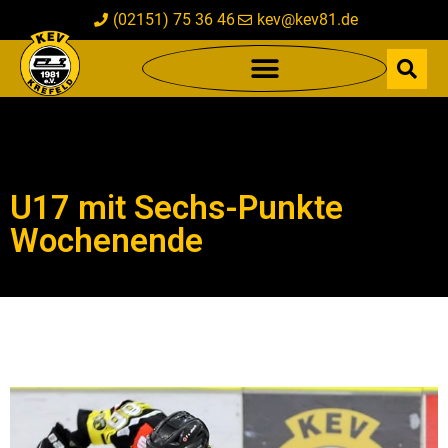
(02151) 75 36 46
kev@kev81.de
U17 mit Sechs-Punkte
Wochenende