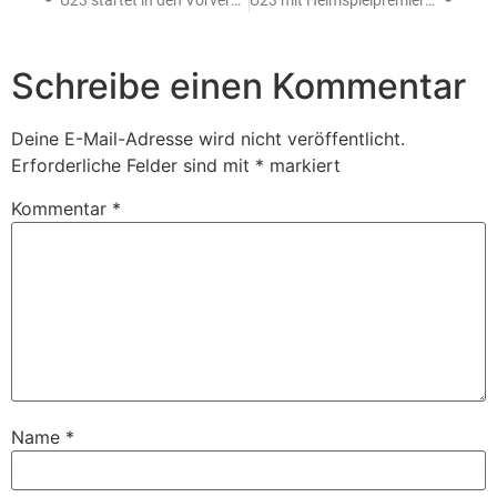
U23 startet in den Vorverkauf – Heimspielpremiere am Freitag gegen Tilburg
U23 mit Heimspielpremiere, U20 und U17 mit Siegen
Schreibe einen Kommentar
Deine E-Mail-Adresse wird nicht veröffentlicht.
Erforderliche Felder sind mit
*
markiert
Kommentar
*
Name
*