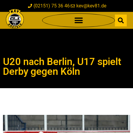
(02151) 75 36 46
kev@kev81.de
U20 nach Berlin, U17 spielt
Derby gegen Köln