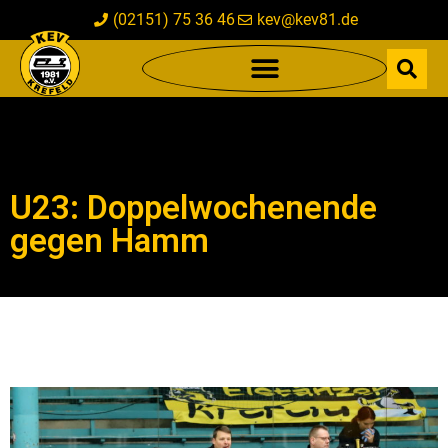
(02151) 75 36 46
kev@kev81.de
U23: Doppelwochenende
gegen Hamm