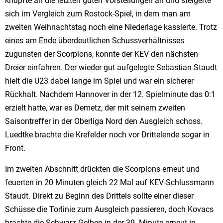
knüpfte an die letzten guten Vorstellungen an und steigerte
sich im Vergleich zum Rostock-Spiel, in dem man am
zweiten Weihnachtstag noch eine Niederlage kassierte. Trotz
eines am Ende überdeutlichen Schussverhältnisses
zugunsten der Scorpions, konnte der KEV den nächsten
Dreier einfahren. Der wieder gut aufgelegte Sebastian Staudt
hielt die U23 dabei lange im Spiel und war ein sicherer
Rückhalt. Nachdem Hannover in der 12. Spielminute das 0:1
erzielt hatte, war es Demetz, der mit seinem zweiten
Saisontreffer in der Oberliga Nord den Ausgleich schoss.
Luedtke brachte die Krefelder noch vor Drittelende sogar in
Front.
Im zweiten Abschnitt drückten die Scorpions erneut und
feuerten in 20 Minuten gleich 22 Mal auf KEV-Schlussmann
Staudt. Direkt zu Beginn des Drittels sollte einer dieser
Schüsse die Torlinie zum Ausgleich passieren, doch Kovacs
brachte die Schwarz-Gelben in der 39. Minute erneut in