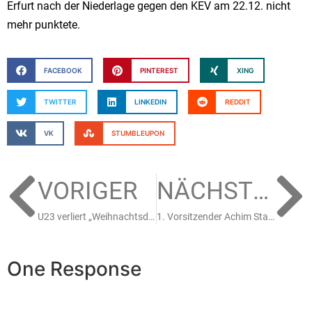
Erfurt nach der Niederlage gegen den KEV am 22.12. nicht
mehr punktete.
FACEBOOK
PINTEREST
XING
TWITTER
LINKEDIN
REDDIT
VK
STUMBLEUPON
VORIGER
NÄCHSTER
U23 verliert „Weihnachtsduell“ in Rostock
1. Vorsitzender Achim Staudt wird 60 Jahre jung
One Response