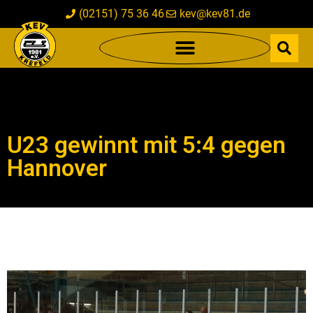
(02151) 75 36 46
kev@kev81.de
U23 gewinnt mit 5:4 gegen
Hannover