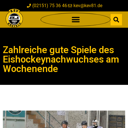
(02151) 75 36 46
kev@kev81.de
Zahlreiche gute Spiele des
Eishockeynachwuchses am
Wochenende