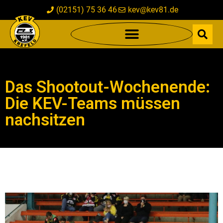
(02151) 75 36 46
kev@kev81.de
Das Shootout-Wochenende:
Die KEV-Teams müssen
nachsitzen