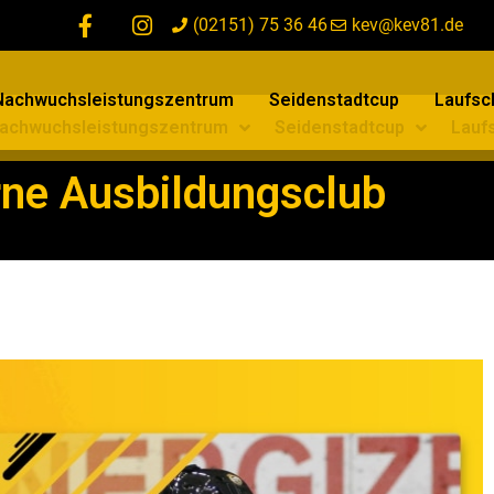
(02151) 75 36 46
kev@kev81.de
Nachwuchsleistungszentrum
Seidenstadtcup
Laufsch
achwuchsleistungszentrum
Seidenstadtcup
Laufs
erne Ausbildungsclub