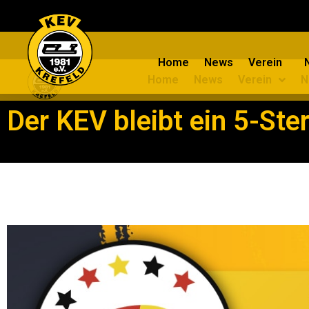
Home
News
Verein
Home
News
Verein
N
Der KEV bleibt ein 5-St