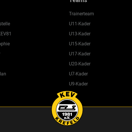
Teams
Trainerteam
telle
U11-Kader
KEV81
U13-Kader
ophie
U15-Kader
r
U17-Kader
U20-Kader
lan
U7-Kader
U9-Kader