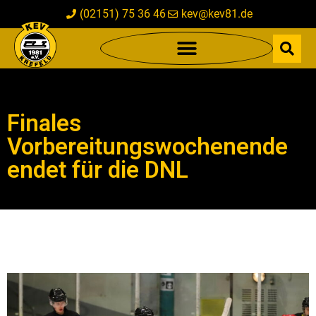
(02151) 75 36 46
kev@kev81.de
Finales
Vorbereitungswochenende
endet für die DNL