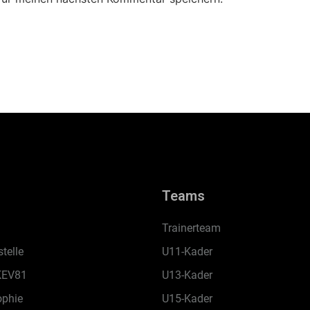
Teams
Trainerteam
telle
U11-Kader
KEV81
U13-Kader
ophie
U15-Kader