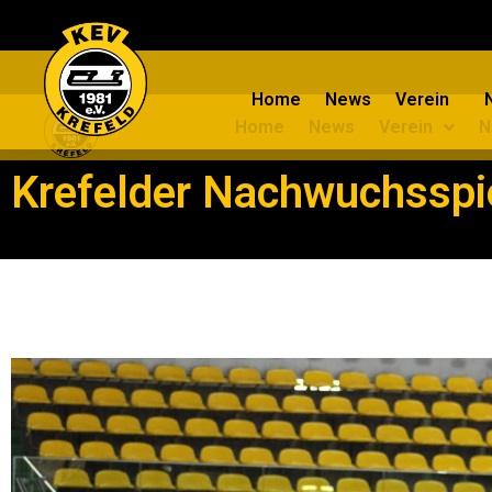
Home
News
Verein
Home
News
Verein
N
Krefelder Nachwuchsspie