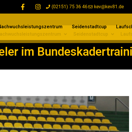
(02151) 75 36 46
kev@kev81.de
Nachwuchsleistungszentrum
Seidenstadtcup
Laufsch
achwuchsleistungszentrum
Seidenstadtcup
Laufs
ler im Bundeskadertrain