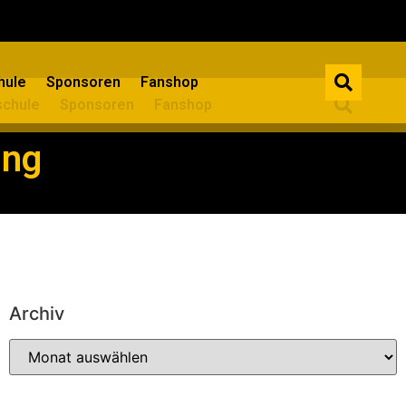
ule​
Sponsoren
Fanshop
chule​
Sponsoren
Fanshop
ing
Archiv