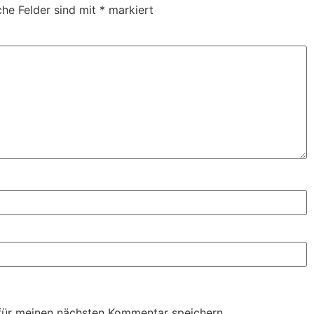
che Felder sind mit
*
markiert
für meinen nächsten Kommentar speichern.