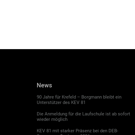
News
90 Jahre für Krefeld – Borgmann bleibt ein
Unterstützer des KEV 81
Die Anmeldung für die Laufschule ist ab sofort
wieder möglich
KEV 81 mit starker Präsenz bei den DEB-