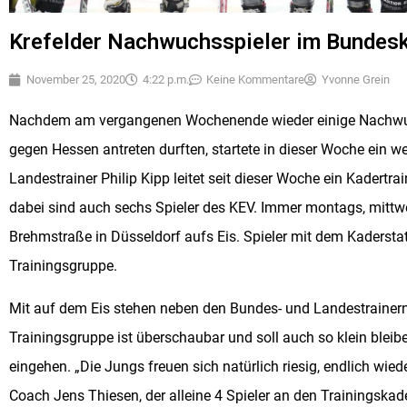
Krefelder Nachwuchsspieler im Bundesk
November 25, 2020
4:22 p.m.
Keine Kommentare
Yvonne Grein
Nachdem am vergangenen Wochenende wieder einige Nachwuc
gegen Hessen antreten durften, startete in dieser Woche ein 
Landestrainer Philip Kipp leitet seit dieser Woche ein Kadertr
dabei sind auch sechs Spieler des KEV. Immer montags, mittw
Brehmstraße in Düsseldorf aufs Eis. Spieler mit dem Kadersta
Trainingsgruppe.
Mit auf dem Eis stehen neben den Bundes- und Landestrainern
Trainingsgruppe ist überschaubar und soll auch so klein bleib
eingehen. „Die Jungs freuen sich natürlich riesig, endlich wie
Coach Jens Thiesen, der alleine 4 Spieler an den Trainingska