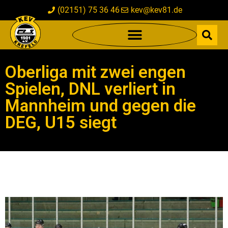
(02151) 75 36 46
kev@kev81.de
Oberliga mit zwei engen
Spielen, DNL verliert in
Mannheim und gegen die
DEG, U15 siegt