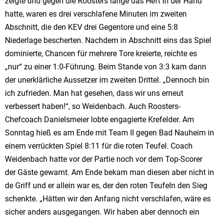
zeigte und gegen die Roosters lange das Heft in der Hand
hatte, waren es drei verschlafene Minuten im zweiten
Abschnitt, die den KEV drei Gegentore und eine 5:8
Niederlage bescherten. Nachdem in Abschnitt eins das Spiel
dominierte, Chancen für mehrere Tore kreierte, reichte es
„nur“ zu einer 1:0-Führung. Beim Stande von 3:3 kam dann
der unerklärliche Aussetzer im zweiten Drittel. „Dennoch bin
ich zufrieden. Man hat gesehen, dass wir uns erneut
verbessert haben!“, so Weidenbach. Auch Roosters-
Chefcoach Danielsmeier lobte engagierte Krefelder. Am
Sonntag hieß es am Ende mit Team II gegen Bad Nauheim in
einem verrückten Spiel 8:11 für die roten Teufel. Coach
Weidenbach hatte vor der Partie noch vor dem Top-Scorer
der Gäste gewarnt. Am Ende bekam man diesen aber nicht in
de Griff und er allein war es, der den roten Teufeln den Sieg
schenkte. „Hätten wir den Anfang nicht verschlafen, wäre es
sicher anders ausgegangen. Wir haben aber dennoch ein