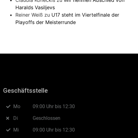
Claudia Koneckis
zu
Wir nehmen Abschied von
Haralds Vasiljevs
Reiner Weiß
zu
U17 steht im Viertelfinale der
Playoffs der Meisterrunde
Geschäftsstelle
Mo
09:00 Uhr bis 12:30
Di
Geschlossen
Mi
09:00 Uhr bis 12:30