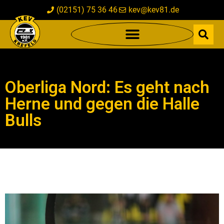
(02151) 75 36 46
kev@kev81.de
Oberliga Nord: Es geht nach
Herne und gegen die Halle
Bulls