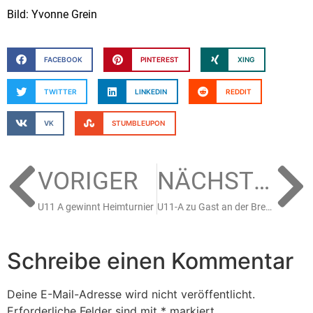
Bild: Yvonne Grein
FACEBOOK
PINTEREST
XING
TWITTER
LINKEDIN
REDDIT
VK
STUMBLEUPON
VORIGER
NÄCHSTER
U11 A gewinnt Heimturnier
U11-A zu Gast an der Brehmstraße
Schreibe einen Kommentar
Deine E-Mail-Adresse wird nicht veröffentlicht.
Erforderliche Felder sind mit
*
markiert