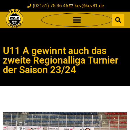
(02151) 75 36 46
kev@kev81.de
U11 A gewinnt auch das
zweite Regionalliga Turnier
der Saison 23/24