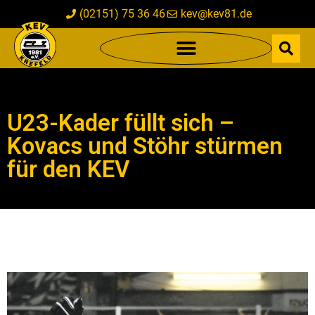
(02151) 75 36 46
kev@kev81.de
U23-Kader füllt sich –
Kovacs und Stöhr stürmen
für den KEV