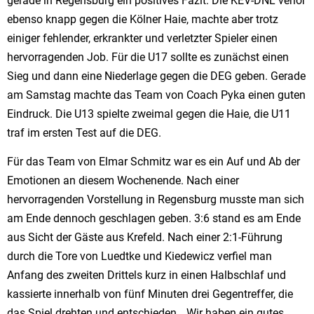
gerade in Regensburg ein positives Fazit. Die KEV-DNL verlor
ebenso knapp gegen die Kölner Haie, machte aber trotz
einiger fehlender, erkrankter und verletzter Spieler einen
hervorragenden Job. Für die U17 sollte es zunächst einen
Sieg und dann eine Niederlage gegen die DEG geben. Gerade
am Samstag machte das Team von Coach Pyka einen guten
Eindruck. Die U13 spielte zweimal gegen die Haie, die U11
traf im ersten Test auf die DEG.
Für das Team von Elmar Schmitz war es ein Auf und Ab der
Emotionen an diesem Wochenende. Nach einer
hervorragenden Vorstellung in Regensburg musste man sich
am Ende dennoch geschlagen geben. 3:6 stand es am Ende
aus Sicht der Gäste aus Krefeld. Nach einer 2:1-Führung
durch die Tore von Luedtke und Kiedewicz verfiel man
Anfang des zweiten Drittels kurz in einen Halbschlaf und
kassierte innerhalb von fünf Minuten drei Gegentreffer, die
das Spiel drehten und entschieden. „Wir haben ein gutes