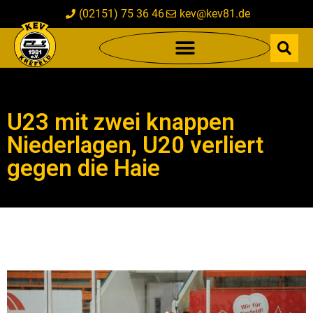
(02151) 75 36 46
kev@kev81.de
U23 mit zwei knappen
Niederlagen, U20 verliert
gegen die Haie