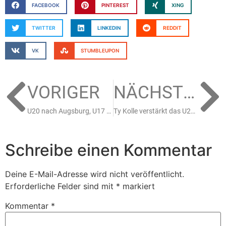
FACEBOOK
PINTEREST
XING
TWITTER
LINKEDIN
REDDIT
VK
STUMBLEUPON
VORIGER
NÄCHSTER
U20 nach Augsburg, U17 mit vorentscheidenden Spielen
Ty Kolle verstärkt das U23 Team in der Oberliga Nord
Schreibe einen Kommentar
Deine E-Mail-Adresse wird nicht veröffentlicht.
Erforderliche Felder sind mit
*
markiert
Kommentar
*