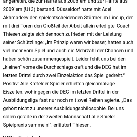
angetreten, die zur Hälfte aus 2008´ern und zur Hälfte aus
2009´ern (U13) bestand. Düsseldorf hatte mit Adel
Akhmadeev den spielentscheidenden Stürmer im Lineup, der
mit drei Toren den Großteil der Arbeit allein erledigte. Coach
Thiesen zeigte sich dennoch zufrieden mit der Leistung
seiner Schützlinge: „Im Prinzip waren wir besser, hatten auch
viel mehr vom Spiel und auch die Mehrzahl der Chancen und
haben schön zusammengespielt. Leider fehlt uns bei den
„kleinen“ vorne die Durchschlagskraft und die DEG hat im
letzten Drittel durch zwei Einzelaktion das Spiel gedreht.“
Positiv: Alle Krefelder Spieler erhielten gleichmäßige
Eiszeiten, wohingegen die DEG im letzten Drittel in der
Ausbildungsliga fast nur noch mit zwei Reihen agierte. „Das
gehört nicht zu unserer Ausbildungsphilosophie. Bei uns
sollen gerade in der zweiten Mannschaft alle Spieler
Spielpraxis sammeln!“, erläutert Thiesen.