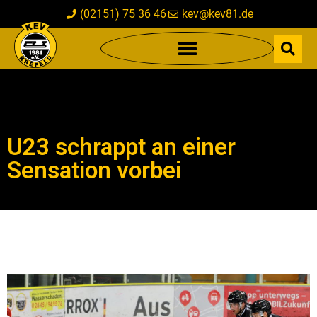
(02151) 75 36 46
kev@kev81.de
U23 schrappt an einer
Sensation vorbei