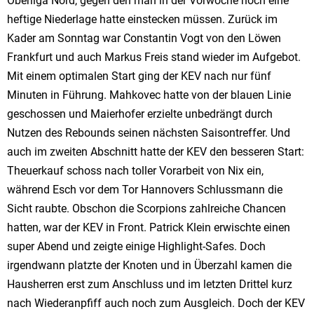
Oberliga Nord, gegen den man in der Vorwoche noch eine
heftige Niederlage hatte einstecken müssen. Zurück im
Kader am Sonntag war Constantin Vogt von den Löwen
Frankfurt und auch Markus Freis stand wieder im Aufgebot.
Mit einem optimalen Start ging der KEV nach nur fünf
Minuten in Führung. Mahkovec hatte von der blauen Linie
geschossen und Maierhofer erzielte unbedrängt durch
Nutzen des Rebounds seinen nächsten Saisontreffer. Und
auch im zweiten Abschnitt hatte der KEV den besseren Start:
Theuerkauf schoss nach toller Vorarbeit von Nix ein,
während Esch vor dem Tor Hannovers Schlussmann die
Sicht raubte. Obschon die Scorpions zahlreiche Chancen
hatten, war der KEV in Front. Patrick Klein erwischte einen
super Abend und zeigte einige Highlight-Safes. Doch
irgendwann platzte der Knoten und in Überzahl kamen die
Hausherren erst zum Anschluss und im letzten Drittel kurz
nach Wiederanpfiff auch noch zum Ausgleich. Doch der KEV